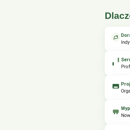
Dlacz
Dor
Indy
Ser
Prof
Pro
Orga
Wyp
Nowo