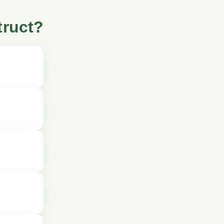
truct?