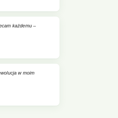
olecam każdemu –
rewolucja w moim